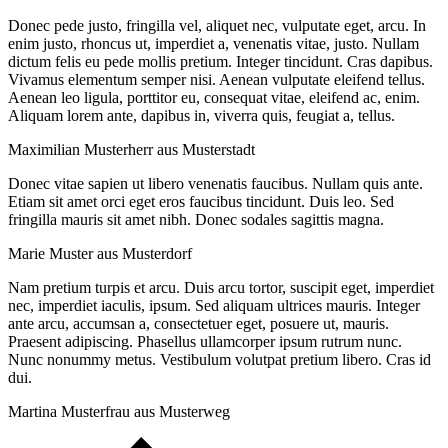
Donec pede justo, fringilla vel, aliquet nec, vulputate eget, arcu. In
enim justo, rhoncus ut, imperdiet a, venenatis vitae, justo. Nullam
dictum felis eu pede mollis pretium. Integer tincidunt. Cras dapibus.
Vivamus elementum semper nisi. Aenean vulputate eleifend tellus.
Aenean leo ligula, porttitor eu, consequat vitae, eleifend ac, enim.
Aliquam lorem ante, dapibus in, viverra quis, feugiat a, tellus.
Maximilian Musterherr aus Musterstadt
Donec vitae sapien ut libero venenatis faucibus. Nullam quis ante.
Etiam sit amet orci eget eros faucibus tincidunt. Duis leo. Sed
fringilla mauris sit amet nibh. Donec sodales sagittis magna.
Marie Muster aus Musterdorf
Nam pretium turpis et arcu. Duis arcu tortor, suscipit eget, imperdiet
nec, imperdiet iaculis, ipsum. Sed aliquam ultrices mauris. Integer
ante arcu, accumsan a, consectetuer eget, posuere ut, mauris.
Praesent adipiscing. Phasellus ullamcorper ipsum rutrum nunc.
Nunc nonummy metus. Vestibulum volutpat pretium libero. Cras id
dui.
Martina Musterfrau aus Musterweg